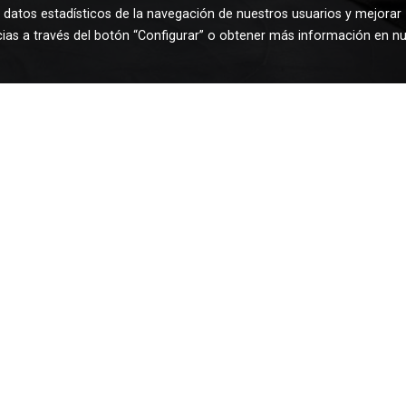
 datos estadísticos de la navegación de nuestros usuarios y mejorar
cias a través del botón “Configurar” o obtener más información en n
BORDERAMOBLES
Teléfono:
962290027
| Móvil:
615066013
| Fax:
962290027
Email:
borderamobles@telefonica.net
Política de cookies
Gestión de cookies