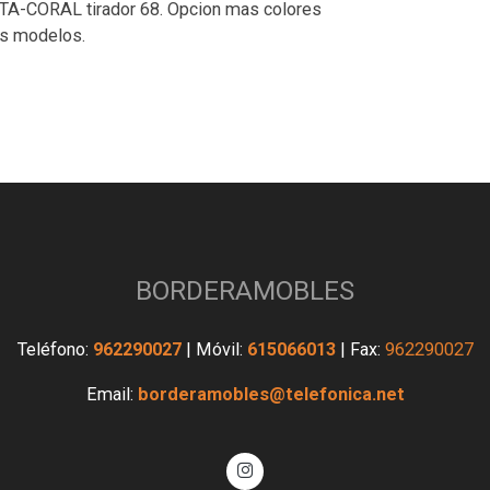
A-CORAL tirador 68. Opcion mas colores
as modelos.
BORDERAMOBLES
Teléfono:
962290027
| Móvil:
615066013
| Fax:
962290027
Email:
borderamobles@telefonica.net