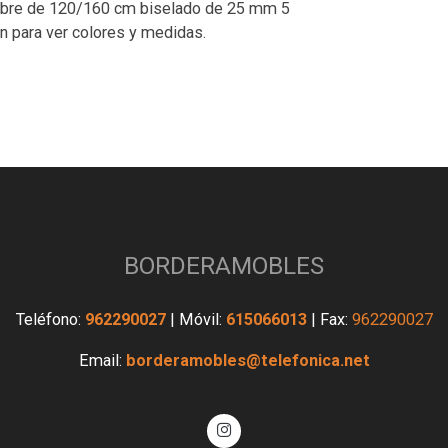
obre de 120/160 cm biselado de 25 mm 5
n para ver colores y medidas.
BORDERAMOBLES
Teléfono:
962290027
| Móvil:
615066013
| Fax:
962290027
Email:
borderamobles@telefonica.net