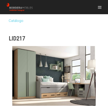
Catálogo
LID217