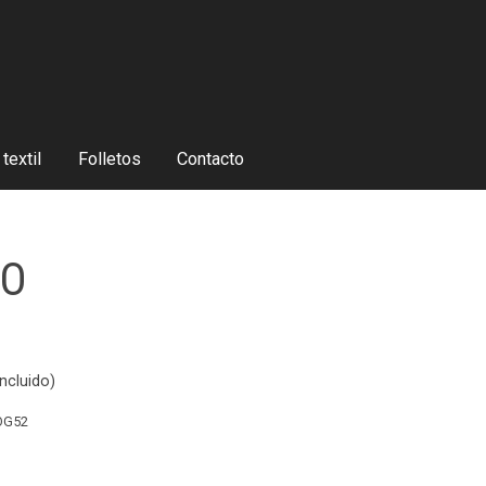
textil
Folletos
Contacto
NO
ncluido)
OG52