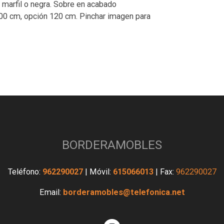
 marfil o negra. Sobre en acabado
00 cm, opción 120 cm. Pinchar imagen para
BORDERAMOBLES
Teléfono:
962290027
| Móvil:
615066013
| Fax:
962290027
Email:
borderamobles@telefonica.net