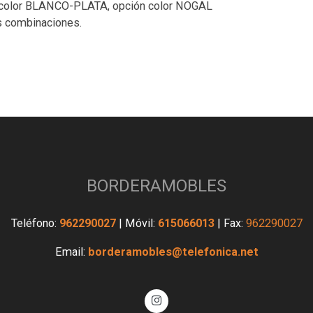
42 color BLANCO-PLATA, opción color NOGAL
s combinaciones.
BORDERAMOBLES
Teléfono:
962290027
| Móvil:
615066013
| Fax:
962290027
Email:
borderamobles@telefonica.net