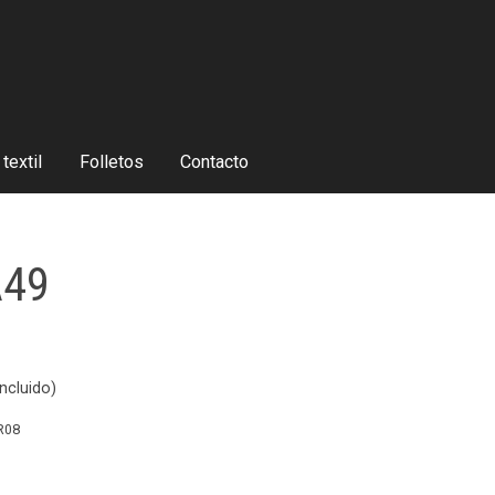
textil
Folletos
Contacto
49
ncluido)
R08