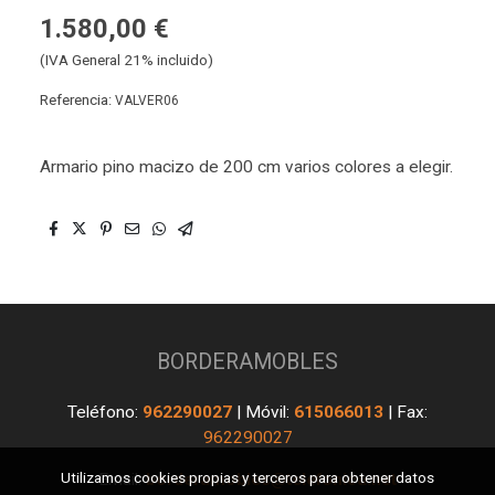
1.580,00 €
(IVA General 21% incluido)
Referencia:
VALVER06
Armario pino macizo de 200 cm varios colores a elegir.
BORDERAMOBLES
Teléfono:
962290027
| Móvil:
615066013
| Fax:
962290027
Utilizamos cookies propias y terceros para obtener datos
Email:
borderamobles@telefonica.net