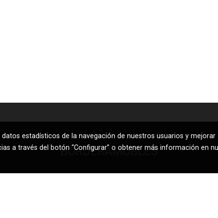
 datos estadísticos de la navegación de nuestros usuarios y mejorar
cias a través del botón “Configurar” o obtener más información en n
BORDERAMOBLES
Teléfono:
962290027
| Móvil:
615066013
| Fax:
962290027
Email:
borderamobles@telefonica.net